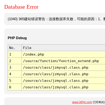
Database Error
(1040) 365建站错误警告：连接数据库失败，可能的原因：1、数
PHP Debug
No.
File
1
/index.php
2
/source/function/function_extend.php
3
/source/class/jzmysql.class.php
4
/source/class/jzmysql.class.php
5
/source/class/jzmysql.class.php
6
/source/class/jzmysql.class.php
www.365jz.com
已经将此