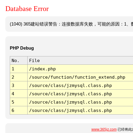
Database Error
(1040) 365建站错误警告：连接数据库失败，可能的原因：1、数
PHP Debug
No.
File
1
/index.php
2
/source/function/function_extend.php
3
/source/class/jzmysql.class.php
4
/source/class/jzmysql.class.php
5
/source/class/jzmysql.class.php
6
/source/class/jzmysql.class.php
www.365jz.com
已经将此