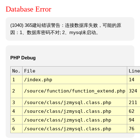
Database Error
(1040) 365建站错误警告：连接数据库失败，可能的原
因：1、数据库密码不对; 2、mysql未启动。
PHP Debug
No.
File
Line
1
/index.php
14
2
/source/function/function_extend.php
324
3
/source/class/jzmysql.class.php
211
4
/source/class/jzmysql.class.php
62
5
/source/class/jzmysql.class.php
94
6
/source/class/jzmysql.class.php
76