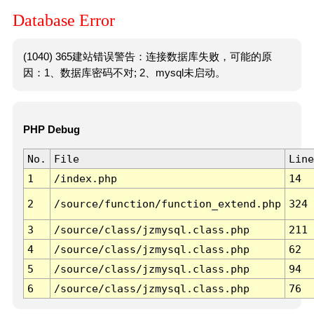
Database Error
(1040) 365建站错误警告：连接数据库失败，可能的原
因：1、数据库密码不对; 2、mysql未启动。
PHP Debug
No.
File
Line
1
/index.php
14
2
/source/function/function_extend.php
324
3
/source/class/jzmysql.class.php
211
4
/source/class/jzmysql.class.php
62
5
/source/class/jzmysql.class.php
94
6
/source/class/jzmysql.class.php
76