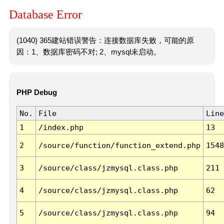
Database Error
(1040) 365建站错误警告：连接数据库失败，可能的原
因：1、数据库密码不对; 2、mysql未启动。
PHP Debug
No.
File
Line
1
/index.php
13
2
/source/function/function_extend.php
1548
3
/source/class/jzmysql.class.php
211
4
/source/class/jzmysql.class.php
62
5
/source/class/jzmysql.class.php
94