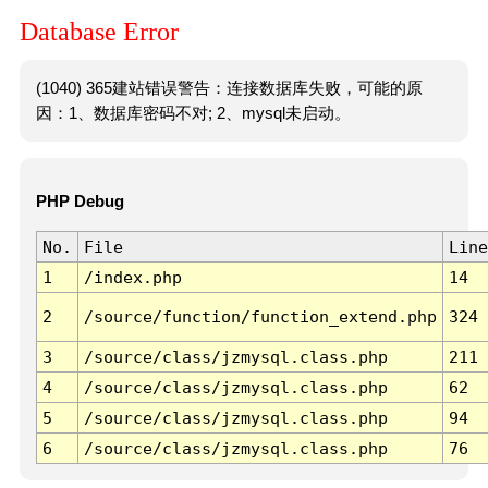
Database Error
(1040) 365建站错误警告：连接数据库失败，可能的原
因：1、数据库密码不对; 2、mysql未启动。
PHP Debug
No.
File
Line
1
/index.php
14
2
/source/function/function_extend.php
324
3
/source/class/jzmysql.class.php
211
4
/source/class/jzmysql.class.php
62
5
/source/class/jzmysql.class.php
94
6
/source/class/jzmysql.class.php
76