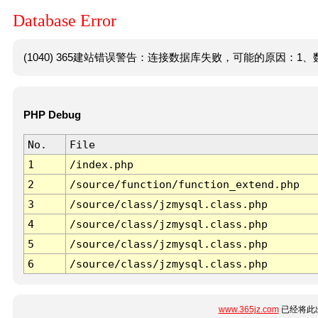
Database Error
(1040) 365建站错误警告：连接数据库失败，可能的原因：1、数
PHP Debug
No.
File
1
/index.php
2
/source/function/function_extend.php
3
/source/class/jzmysql.class.php
4
/source/class/jzmysql.class.php
5
/source/class/jzmysql.class.php
6
/source/class/jzmysql.class.php
www.365jz.com
已经将此