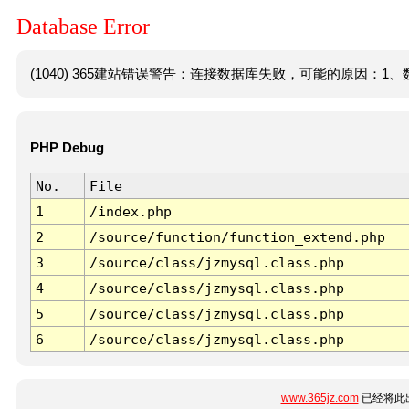
Database Error
(1040) 365建站错误警告：连接数据库失败，可能的原因：1、数
PHP Debug
No.
File
1
/index.php
2
/source/function/function_extend.php
3
/source/class/jzmysql.class.php
4
/source/class/jzmysql.class.php
5
/source/class/jzmysql.class.php
6
/source/class/jzmysql.class.php
www.365jz.com
已经将此