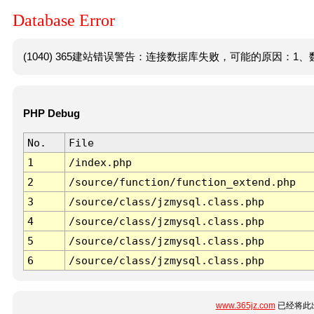
Database Error
(1040) 365建站错误警告：连接数据库失败，可能的原因：1、数
PHP Debug
No.
File
1
/index.php
2
/source/function/function_extend.php
3
/source/class/jzmysql.class.php
4
/source/class/jzmysql.class.php
5
/source/class/jzmysql.class.php
6
/source/class/jzmysql.class.php
www.365jz.com
已经将此