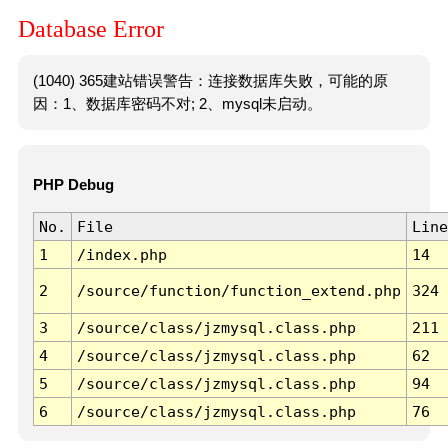
Database Error
(1040) 365建站错误警告：连接数据库失败，可能的原
因：1、数据库密码不对; 2、mysql未启动。
PHP Debug
No.
File
Line
1
/index.php
14
2
/source/function/function_extend.php
324
3
/source/class/jzmysql.class.php
211
4
/source/class/jzmysql.class.php
62
5
/source/class/jzmysql.class.php
94
6
/source/class/jzmysql.class.php
76