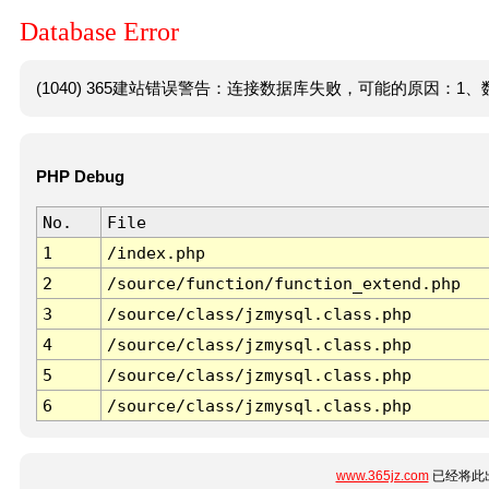
Database Error
(1040) 365建站错误警告：连接数据库失败，可能的原因：1、数
PHP Debug
No.
File
1
/index.php
2
/source/function/function_extend.php
3
/source/class/jzmysql.class.php
4
/source/class/jzmysql.class.php
5
/source/class/jzmysql.class.php
6
/source/class/jzmysql.class.php
www.365jz.com
已经将此