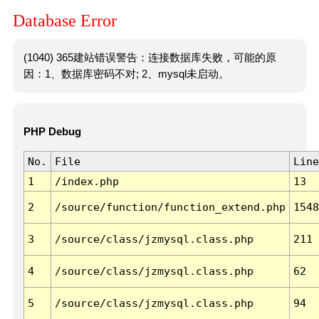
Database Error
(1040) 365建站错误警告：连接数据库失败，可能的原
因：1、数据库密码不对; 2、mysql未启动。
PHP Debug
No.
File
Line
1
/index.php
13
2
/source/function/function_extend.php
1548
3
/source/class/jzmysql.class.php
211
4
/source/class/jzmysql.class.php
62
5
/source/class/jzmysql.class.php
94