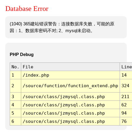
Database Error
(1040) 365建站错误警告：连接数据库失败，可能的原
因：1、数据库密码不对; 2、mysql未启动。
PHP Debug
No.
File
Line
1
/index.php
14
2
/source/function/function_extend.php
324
3
/source/class/jzmysql.class.php
211
4
/source/class/jzmysql.class.php
62
5
/source/class/jzmysql.class.php
94
6
/source/class/jzmysql.class.php
76