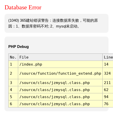
Database Error
(1040) 365建站错误警告：连接数据库失败，可能的原
因：1、数据库密码不对; 2、mysql未启动。
PHP Debug
No.
File
Line
1
/index.php
14
2
/source/function/function_extend.php
324
3
/source/class/jzmysql.class.php
211
4
/source/class/jzmysql.class.php
62
5
/source/class/jzmysql.class.php
94
6
/source/class/jzmysql.class.php
76