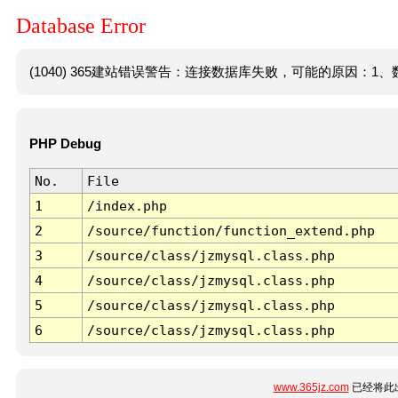
Database Error
(1040) 365建站错误警告：连接数据库失败，可能的原因：1、数
PHP Debug
No.
File
1
/index.php
2
/source/function/function_extend.php
3
/source/class/jzmysql.class.php
4
/source/class/jzmysql.class.php
5
/source/class/jzmysql.class.php
6
/source/class/jzmysql.class.php
www.365jz.com
已经将此